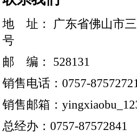
地 址： 广东省佛山市
号
邮 编： 528131
销售电话：0757-8757272
销售邮箱：yingxiaobu_12
总经办：0757-87572841