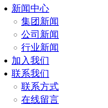
新闻中心
集团新闻
公司新闻
行业新闻
加入我们
联系我们
联系方式
在线留言