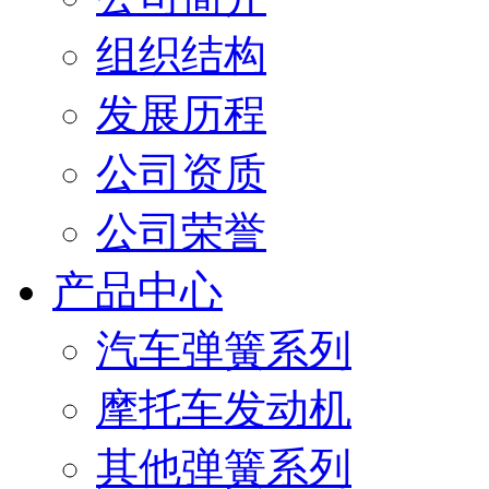
组织结构
发展历程
公司资质
公司荣誉
产品中心
汽车弹簧系列
摩托车发动机
其他弹簧系列